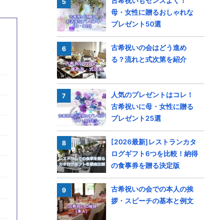
古希祝いもセンスよく！
母・女性に贈るおしゃれな
プレゼント50選
古希祝いの会はどう進め
る？流れと式次第を紹介
人気のプレゼントはコレ！
古希祝いに母・女性に贈る
プレゼント25選
[2026最新]レストランカタ
ログギフト6つを比較！納得
の食事券を贈る決定版
古希祝いの会での本人の挨
拶・スピーチの基本と例文