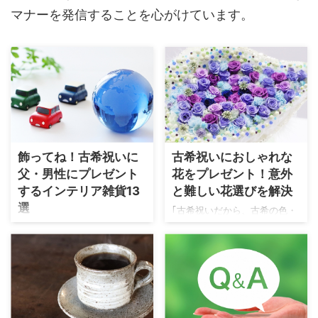
マナーを発信することを心がけています。
飾ってね！古希祝いに
古希祝いにおしゃれな
父・男性にプレゼント
花をプレゼント！意外
するインテリア雑貨13
と難しい花選びを解決
選
｢古希祝いだから、古希の色・
紫色の花をプレゼントした
一生に一度の古希祝いに、記
い」 でも、センスのいい紫色
念に残るインテリア雑貨も人
の花束やアレンジメントを探
気。 お祝いの品を見るたび
すのは意外と大変。 紫色の花
に、家族や親戚、知人のあた
のアレンジメントって、ヘタ
たかい気持ちを思い出しても
すると仏花のようになってし
らえます。 フォトフレームや
まったりして。 ｢古希祝いにふ
時計といったアイテムは、定