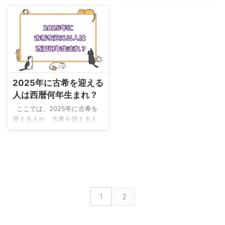
二人で人生を楽しんで下さ
るので、家族でお祝いをしま
たいもの。 お祝いする気持ち
とに感謝の気持ちを伝える長
い。 つつがなく古希を迎えら
した。 小さい子供がいること
だけで十分に喜んでもらえま
寿祝い。 古希は長寿祝いの一
れたことを心よりお祝い申し
もあって自宅に家族が集まる
すが、事前に古希アイテムを
つです。 では、古希祝いは何
上げます。 平素 ...
ことにしました。 父・母と私
用意しておくと祝宴がさらに
歳のお祝いで、いつ、誰が、
の家族４人、妹家族３人で、
盛り上がります。 ここでは、
どのように行なうのでしょう
料 ...
古希祝いの会で使うと評判の
か。 古希は何歳？ 古希は、７
よいアイテムをご紹介しま
０才の長寿祝いです。 従来
2025年に古希を迎える
す。 古希祝いで盛りあがるア
は、数え年７０才(＝満年齢６
人は西暦何年生まれ？
イテム ちゃんちゃんこ ｢いら
９才)で行ってきました。 しか
ないかと思ったけれど、意外
し、一般的に満年齢を使うよ
ここでは、2025年に古希を
と似合って場が盛り上がっ
うになり、数え年になじみが
迎える人や、古希を迎える人
た」とか、 ｢記念写真に古希祝
なくなってきたこともあっ
が生まれた年の出来事・流行
いの特別感が出てよかった」
て、満年齢７０才で古希のお
について紹介します。 2024年
とか。 用意した人々が口を揃
祝いをする方が増えていま
に古希を迎える方の西暦を知
えてほめるのがちゃんちゃん
す。 古希の色は？ 古希の色は
りたい方はコチラ。 ｢古希って
こ。 最近の古希祝いでは、プ
紫色です。 紫色は、飛鳥時代
どう祝うの？」という方はコ
レゼントとしてちゃんちゃん
より冠位十二階の最上位の色
チラ。 ｢古希のお祝いに旅行を
こ ...
...
プレゼントしたい！」という
1
2
方はコチラ。 古希祝いは何歳
で行う？ 古希祝いの年齢 古希
祝いは、70才の長寿祝いで