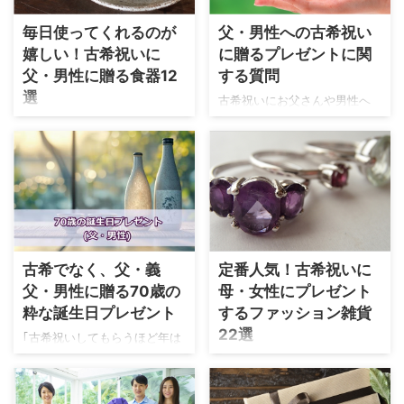
さわしい花ってあるの？」 ｢皆
番ながら好評。 最近では、似
毎日使ってくれるのが
父・男性への古希祝い
さんどういう花を贈ってる
顔絵や名前で作った詩など、
嬉しい！古希祝いに
に贈るプレゼントに関
の？」 そんな疑問をまるっと
手作り感やぬくもりをストレ
解決。 受け取った瞬間に顔に
父・男性に贈る食器12
する質問
ートに感じることのできる商
笑みが広がる素敵な花や、人
品も大人気です。 ここでは人
選
古希祝いにお父さんや男性へ
気の花を紹介します。 古希祝
気の高いインテリア雑貨を紹
のプレゼントでよくある質問
古希祝いのプレゼント定番の
いにふさわしい花 母の日＝カ
介します。 10,000円以下のイ
をまとめてみました。 古希祝
食器。 プレゼントとした食器
ーネーションのように、古希
ンテリア雑貨５選 名前の詩 古
いに、記念に残るものをプレ
を使っているお父さんの姿を
祝いに贈る定番の花というも
希を迎えた人の名前を詩に織
ゼントしたいのですが何がよ
見ると、贈った方も気持ちが
のはありません。 色について
込んだ名前の詩。 照れくさく
いでしょうか？ 古希の記念に
ほっこり。 湯のみ、箸、茶碗
も決まりはありません。 ...
て言えない感謝の言葉を伝え
何か特別なものをプレゼント
などが人気の高いアイテムで
ます。 趣きのある図柄 ...
したいと考える方は多いは
す。 古希のシンボルカラーで
ず。 最近の一番人気は、古希
ある紫色が入った食器や、名
古希でなく、父・義
定番人気！古希祝いに
を迎える方の名前で詩をよん
入れやお祝いの日を彫刻し
父・男性に贈る70歳の
母・女性にプレゼント
だネームインポエム。 趣のあ
て、特別感のある和食器が好
る詩だけを書いたシンプルな
粋な誕生日プレゼント
するファッション雑貨
評です。 ここでは、紫色の食
ものから、背景に絵を描いた
器や縁起物が描かれている食
22選
｢古希祝いしてもらうほど年は
ものまでバリエーションも豊
器を紹介します。 (PR) ハーモ
とってない」というお父さん
古希祝いに喜ばれるのが、毎
富で、思わず笑顔が溢れる感
ニックで選べるカタログギフ
や男性もいます。 そういう時
日の生活で使えるファッショ
動が人気の秘訣です。 定番は
トでのプレゼントもおすす
は、古希祝いではなく、70歳
ン雑貨。 ここではおしゃれで
箸、湯のみ、酒器などの和食