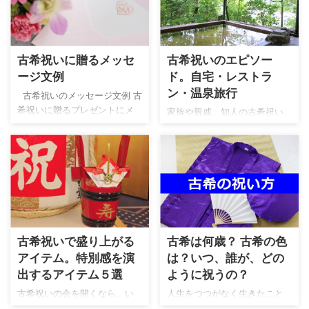
だいたお礼の言葉 今まで支え
で、満年齢７０歳の年にお祝
慶事なので、のし紙を掛けま
を送るような文章を書くこと
てくれたことへの感謝の気持
いをする ...
す。 飾りとしての｢の ...
です。 恩師など目上の他人に
ち 近況や心持ち 今後も変わら
出す手紙は、礼儀を意識し
ず付き合いを願う言葉 内祝い
て、お祝いの気持ちを書くよ
古希祝いに贈るメッセ
古希祝いのエピソー
がある場合はその品物につい
うにします。 お祝いなので、
て 文例も参考にして下さい。
ージ文例
ド。自宅・レストラ
「死ぬ」「落ちる」「枯れ
知人へのお礼の文例１ 拝啓 新
ン・温泉旅行
古希祝いのメッセージ文例 古
る」「ぼける」などの忌み言
秋の候、皆様にはますますご
希祝いに贈るプレゼントにメ
家族や親戚、知人の古希祝い
葉は避けましょう。 義父への
健勝のこととお喜び申し上げ
ッセージカードをつけると、
をするにあたって、他の人は
お祝いの文例 拝啓 さわやかな
ます。 このたびは、私の古希
祝う気持ちが更に伝わりま
どうしてるんだろう？って思
秋風が吹く季節となりまし
に際し、結構なお祝いの品と
す。 わかっていても、カード
いますよね。 皆さん、気楽に
た。 お義父さんには、古希 ...
温かいお言葉を頂戴いたしま
を前に悩むもの。「どんな文
自宅でお祝いしたり、お洒落
して、 誠にあ ...
言を書けばよいの？」という
なレストランで食事会を開い
方のために文例を紹介しま
たり、家族で旅行に行ったり
す。 参考にして下さい。 お父
と、それぞれの事情に合わせ
さん、古希おめでとうござい
て、古希のお祝いをしている
古希祝いで盛り上がる
古希は何歳？ 古希の色
ます。 古希のお祝いにお父さ
ようです。 古希祝いをどうし
んが欲しがっていた○○を送り
アイテム。特別感を演
は？いつ、誰が、どの
よう・・・って悩んでいる
ます。 正月に家族で帰省する
方、参考にしてみて下さい。
出するアイテム５選
ように祝うの？
のを楽しみにしていますね。
古希祝いのエピソード 自宅で
古希祝いの会を開くなら、い
人生をつつがなく生きたこと
いつまでも元気でお母さんと
古希祝い(１) 父が古希を迎え
い祝宴だったと喜んでもらい
を祝福し、お世話になったこ