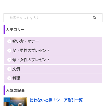
す。 70才といっても、従来
は、数え年70才(＝満年齢69
才)で行ってきました。 しか
し、一般的に満年齢を使うよ
うになり、数え年になじみが
カテゴリー
なくなってきたこともあっ
て、満年齢 ...
祝い方・マナー
父・男性のプレゼント
母・女性のプレゼント
文例
料理
人気の記事
使わないと損！シニア割引一覧