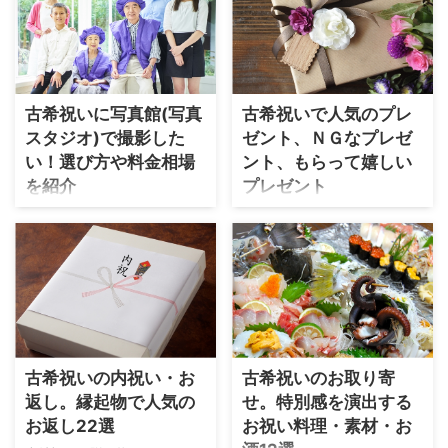
め。 10,000円以下の食器6選
の誕生日をお祝いするという
喜ばれるファッション雑貨を
器。 フォトフレームなどのイ
九谷焼のマグカップ 光沢のあ
方法があります。 節目の誕生
紹介します。 古希祝いに人気
ンテリア雑貨も好評 ...
る銀箔が美しいマグカップ｢銀
日として、70年を健やかに生
のファッション雑貨は何？ お
彩」。 趣のある ...
活できた感謝を込めてお祝い
母さんや女性への古希祝い
します。 ここでは、お父さ
に、ファッション雑貨は人気
古希祝いに写真館(写真
古希祝いで人気のプレ
ん・男性へ70歳の誕生日プレ
のアイテムです。 古希の色、
スタジオ)で撮影した
ゼント、ＮＧなプレゼ
ゼントをお探しの方に、粋で
紫が入ったストールやバッグ
喜ばれるプレゼントをご紹介
い！選び方や料金相場
ント、もらって嬉しい
は定番人気。 紫色のアメジス
します。 ～10,000円のお洒落
トやスワロフスキーのブロー
を紹介
プレゼント
なプレゼント12選 お洒落なお
チやペンダントも好評です。
スマホカメラの性能がどんな
７０歳まで健康で長生きでき
酒3選 久保田萬壽と名入れの大
10,000円以下のファッション
にアップしても、カメラマン
たことを祝う古希祝い。 節目
吟醸 トップクラスの日本酒、
雑貨8選 ストール1選 ストール
が撮影した写真とは違いが歴
のお祝いなので、祝宴を開い
久保田 萬寿と名入れラベルの
柔らかく肌さわりに優れたカ
然。 一生に一度の古希祝い
たり、プレゼントを贈ったり
純米大吟醸のセット。 ハズレ
シミヤ＆シルクのストール。
に、写真館(写真スタジオ)でプ
する人も多いでしょう。 た
なしに ...
淡い紫色が首元のアクセン
ロのカメラマンに高性能の機
だ、古希祝いに何をプレゼン
ト。 首元に巻くだ ...
材で綺麗な写真を撮ってもら
トすると喜ばれるのか、選ぶ
えば、時間を経ても心に響く
際には悩みます。 ここでは、
古希祝いの内祝い・お
古希祝いのお取り寄
写真が残ります。 カメラマン
人気の高い古希祝いのプレゼ
返し。縁起物で人気の
せ。特別感を演出する
に写真を撮ってもらうのは結
ント、贈るのがＮＧなプレゼ
お返し22選
お祝い料理・素材・お
婚式以来という古希世代もい
ント、古希世代がもらって嬉
るはず。 プロに写真を撮影し
しいプレゼントついて紹介し