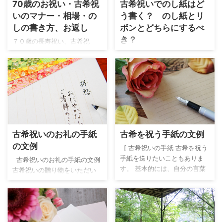
70歳のお祝い・古希祝
古希祝いでのし紙はど
えられていた料理屋さんに行
す。 古希祝いのケーキ選びの
いのマナー・相場・の
う書く？ のし紙とリ
ったら、家族や友人・知人が
参考にして下さい。 古希祝い
古希パーティーのために大勢
に人気のケーキ 古希祝いに人
しの書き方、お返し
ボンとどちらにするべ
集まっていてびっくり！とい
気のケーキは何でしょうか。
き？
７０歳の長寿祝い、古希祝
う嬉しいサプライズです。 集
古希祝いのケーキ 古希にちな
い。 家族の古希祝いを行う
古希祝いのプレゼントを贈る
まる人数が多く、遠方に住ん
んだケーキ5選 似顔絵ケーキ
時、古希祝いの会に招かれた
時、のし紙を掛けて正式なス
でいて普段は会えない家族や
似顔絵がケーキに描かれた似
時、知人に古希祝いを贈りた
タイルでで贈ることもありま
知人が参加できるとサプライ
顔絵ケーキ。 そっくりの似顔
い時など、お祝いの時期やお
す。 ここでは、古希祝いの表
ズ度は高くなります。 フォト
絵に、当人も家族も思わず笑
祝い額の相場などいろいろと
書き、水引の種類、贈り主が
ブック 古希を迎える方の思 ...
顔に。 古 ...
疑問がわくでしょう。 ここで
複数人の名入れなど、古希祝
は、古希を祝う時期、お祝い
いで使うのし紙の書き方につ
額の相場、のしの書き方、お
いて紹介します。 「のし」と
古希祝いのお礼の手紙
古希を祝う手紙の文例
返しの相場など、古希祝いの
「のし紙」 のし紙 掛け紙 現
の文例
マナーや相場について紹介し
在、｢のし」と言うと、のし紙
[ 古希祝いの手紙 古希を祝う
ます。 古希祝いの相場・マナ
のことを示して使う人が多く
手紙を送りたいこともありま
古希祝いのお礼の手紙の文例
ー 古希をいつ祝うか 古希のお
なっています。 しかし、正確
す。 基本的には、自分の言葉
古希祝いの贈り物をいただい
祝いは、数え年で７０歳、満
には、｢のし」とはのし紙にあ
でお祝いの気持ちを書き記せ
た際に電話や手紙でお礼を伝
年齢６９歳の年に行うのがし
る飾りのこと、｢のし紙」がの
ば問題ありません。 手紙を書
えます。 手紙でお礼を言う際
きたりです。 しかし、現在で
しと水引が印刷された紙のこ
くときのポイントとしては、
に書く基本の事柄としては、
は、満年齢で年齢を把握する
とです。 のし紙は一般贈答と
年寄り扱いするような表現は
次の通りです。 お祝いをいた
ことが普通になっていますの
慶事で使います。 古希祝いは
避け、今後の人生へのエール